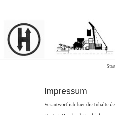
Skip
to
Ingenieur-
content
und
Sachverst
Star
Dr.-
Impressum
Ing.
Verantwortlich fuer die Inhalte der
Hendrich